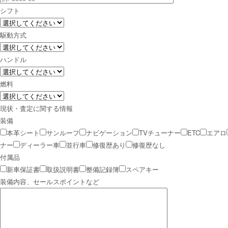
シフト
駆動方式
ハンドル
燃料
現状・査定に関する情報
装備
本革シート
サンルーフ
ナビゲーション
TVチューナー
ETC
エアロ
ナー
ディーラー車
並行車
修復歴あり
修復歴なし
付属品
新車保証書
取扱説明書
整備記録簿
スペアキー
装備内容、セールスポイントなど