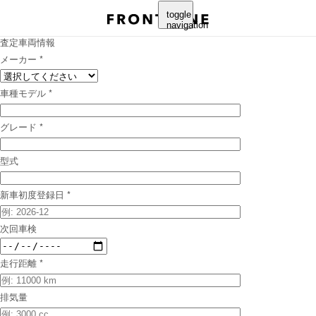
クルマを売る
toggle
無料査定フォーム
navigation
査定車両情報
メーカー
*
車種モデル
*
グレード
*
型式
新車初度登録日
*
次回車検
走行距離
*
排気量