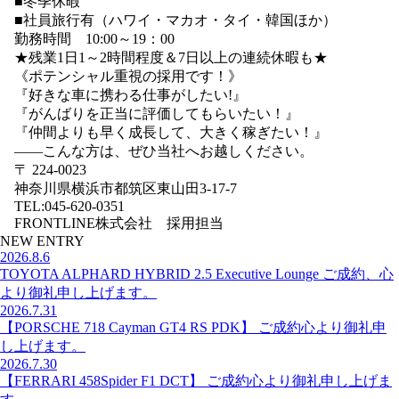
■冬季休暇
■社員旅行有（ハワイ・マカオ・タイ・韓国ほか）
勤務時間 10:00～19：00
★残業1日1～2時間程度＆7日以上の連続休暇も★
《ポテンシャル重視の採用です！》
『好きな車に携わる仕事がしたい!』
『がんばりを正当に評価してもらいたい！』
『仲間よりも早く成長して、大きく稼ぎたい！』
――こんな方は、ぜひ当社へお越しください。
〒 224-0023
神奈川県横浜市都筑区東山田3-17-7
TEL:045-620-0351
FRONTLINE株式会社 採用担当
NEW ENTRY
2026.8.6
TOYOTA ALPHARD HYBRID 2.5 Executive Lounge ご成約、心
より御礼申し上げます。
2026.7.31
【PORSCHE 718 Cayman GT4 RS PDK】 ご成約心より御礼申
し上げます。
2026.7.30
【FERRARI 458Spider F1 DCT】 ご成約心より御礼申し上げま