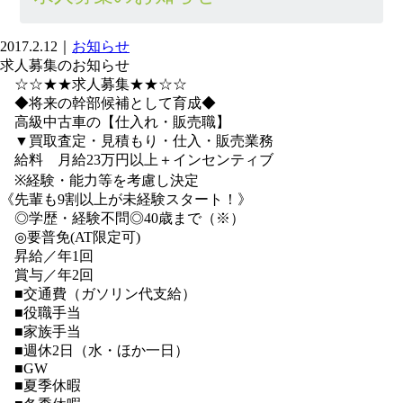
2017.2.12
｜
お知らせ
求人募集のお知らせ
☆☆★★求人募集★★☆☆
◆将来の幹部候補として育成◆
高級中古車の【仕入れ・販売職】
▼買取査定・見積もり・仕入・販売業務
給料 月給23万円以上＋インセンティブ
※経験・能力等を考慮し決定
《先輩も9割以上が未経験スタート！》
◎学歴・経験不問◎40歳まで（※）
◎要普免(AT限定可)
昇給／年1回
賞与／年2回
■交通費（ガソリン代支給）
■役職手当
■家族手当
■週休2日（水・ほか一日）
■GW
■夏季休暇