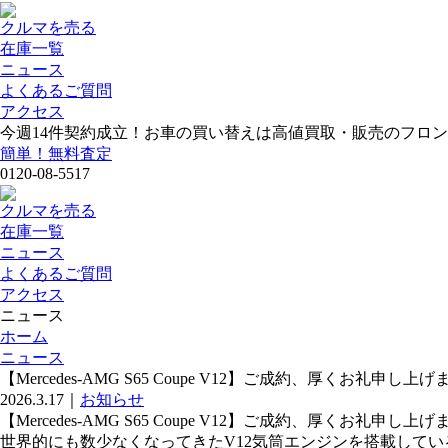
クルマを売る
在庫一覧
ニュース
よくあるご質問
アクセス
今週
14
件契約成立！お車の買い替えは高値買取・販売のフロン
簡単！無料査定
0120-08-5517
クルマを売る
在庫一覧
ニュース
よくあるご質問
アクセス
ニュース
ホーム
ニュース
【Mercedes-AMG S65 Coupe V12】ご成約、厚くお礼申し上
2026.3.17
｜
お知らせ
【Mercedes-AMG S65 Coupe V12】ご成約、厚くお礼申し上
世界的にも数少なくなってきたV12気筒エンジンを搭載している