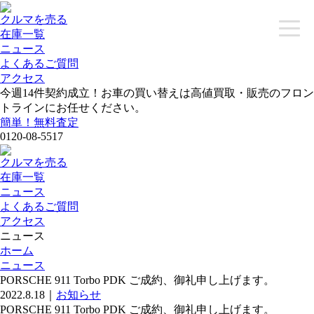
クルマを売る
toggle
在庫一覧
naviga
ニュース
よくあるご質問
アクセス
今週
14
件契約成立！お車の買い替えは高値買取・販売のフロン
トラインにお任せください。
簡単！無料査定
0120-08-5517
クルマを売る
在庫一覧
ニュース
よくあるご質問
アクセス
ニュース
ホーム
ニュース
PORSCHE 911 Torbo PDK ご成約、御礼申し上げます。
2022.8.18
｜
お知らせ
PORSCHE 911 Torbo PDK ご成約、御礼申し上げます。