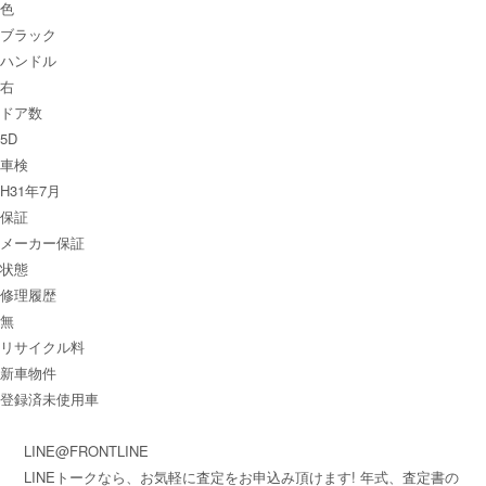
色
ブラック
ハンドル
右
ドア数
5D
車検
H31年7月
保証
メーカー保証
状態
修理履歴
無
リサイクル料
新車物件
登録済未使用車
LINE@FRONTLINE
LINEトークなら、お気軽に査定をお申込み頂けます! 年式、査定書の