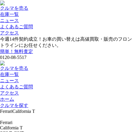
クルマを売る
在庫一覧
ニュース
よくあるご質問
アクセス
今週
14
件契約成立！お車の買い替えは高値買取・販売のフロン
トラインにお任せください。
簡単！無料査定
0120-08-5517
クルマを売る
在庫一覧
ニュース
よくあるご質問
アクセス
ホーム
クルマを探す
FerrariCalifornia T
Ferrari
California T