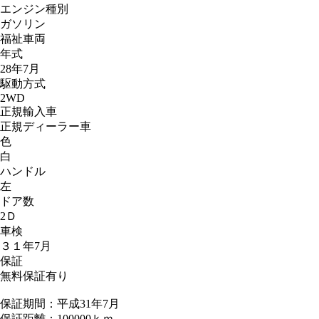
エンジン種別
ガソリン
福祉車両
年式
28年7月
駆動方式
2WD
正規輸入車
正規ディーラー車
色
白
ハンドル
左
ドア数
2Ｄ
車検
３１年7月
保証
無料保証有り
保証期間：平成31年7月
保証距離：100000ｋｍ