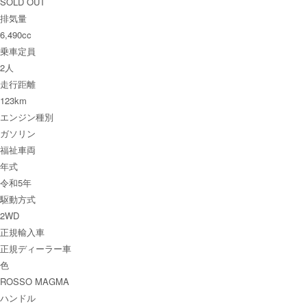
SOLD OUT
排気量
6,490cc
乗車定員
2人
走行距離
123km
エンジン種別
ガソリン
福祉車両
年式
令和5年
駆動方式
2WD
正規輸入車
正規ディーラー車
色
ROSSO MAGMA
ハンドル