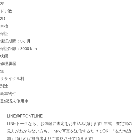
左
ドア数
2D
車検
保証
保証期間：3ヶ月
保証距離：3000ｋｍ
状態
修理履歴
無
リサイクル料
別途
新車物件
登録済未使用車
LINE@FRONTLINE
LINEトークなら、お気軽に査定をお申込み頂けます! 年式、査定書の
見方がわからない方も、lineで写真を送信するだけでOK! 「友だち追
加」頂ければ担当者よりご連絡させて頂きます!