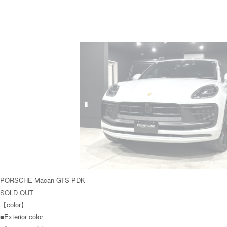
PORSCHE Macan GTS PDK
SOLD OUT
【color】
■Exterior color