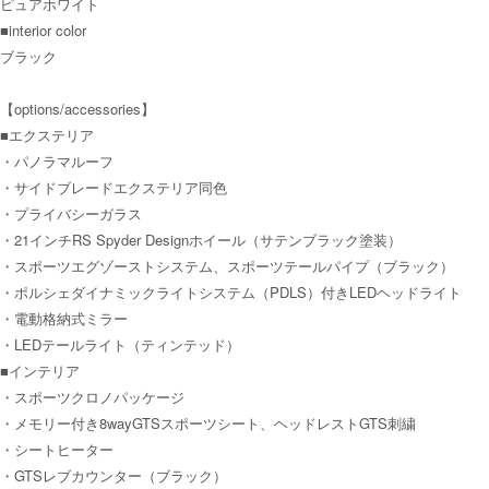
ピュアホワイト
■interior color
ブラック
【options/accessories】
■エクステリア
・パノラマルーフ
・サイドブレードエクステリア同色
・プライバシーガラス
・21インチRS Spyder Designホイール（サテンブラック塗装）
・スポーツエグゾーストシステム、スポーツテールパイプ（ブラック）
・ポルシェダイナミックライトシステム（PDLS）付きLEDヘッドライト
・電動格納式ミラー
・LEDテールライト（ティンテッド）
■インテリア
・スポーツクロノパッケージ
・メモリー付き8wayGTSスポーツシート、ヘッドレストGTS刺繍
・シートヒーター
・GTSレブカウンター（ブラック）