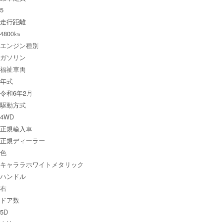
5
走行距離
4800㎞
エンジン種別
ガソリン
福祉車両
年式
令和6年2月
駆動方式
4WD
正規輸入車
正規ディーラー
色
キャララホワイトメタリック
ハンドル
右
ドア数
5D