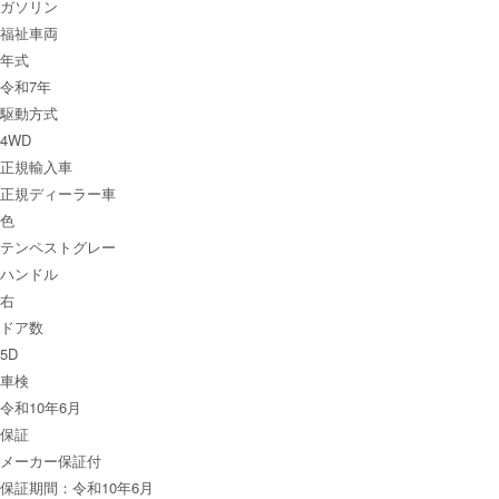
ガソリン
福祉車両
年式
令和7年
駆動方式
4WD
正規輸入車
正規ディーラー車
色
テンペストグレー
ハンドル
右
ドア数
5D
車検
令和10年6月
保証
メーカー保証付
保証期間：令和10年6月