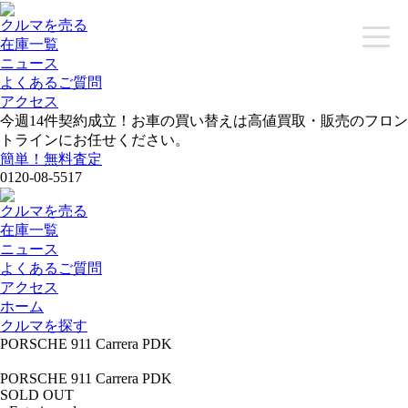
クルマを売る
toggle
在庫一覧
naviga
ニュース
よくあるご質問
アクセス
今週
14
件契約成立！お車の買い替えは高値買取・販売のフロン
トラインにお任せください。
簡単！無料査定
0120-08-5517
クルマを売る
在庫一覧
ニュース
よくあるご質問
アクセス
ホーム
クルマを探す
PORSCHE 911 Carrera PDK
PORSCHE 911 Carrera PDK
SOLD OUT