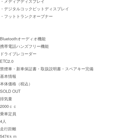
・メディアディスプレイ
・デジタルコックピットディスプレイ
・フットトランクオープナー
Bluetoothオーディオ機能
携帯電話ハンズフリー機能
ドライブレコーダー
ETC2.0
禁煙車・新車保証書・取扱説明書・スペアキー完備
基本情報
本体価格（税込）
SOLD OUT
排気量
2000ｃｃ
乗車定員
4人
走行距離
5474ｋｍ