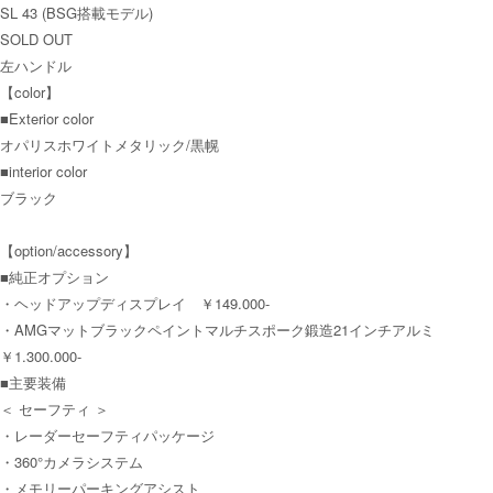
SL 43 (BSG搭載モデル)
SOLD OUT
左ハンドル
【color】
■Exterior color
オパリスホワイトメタリック/黒幌
■interior color
ブラック
【option/accessory】
■純正オプション
・ヘッドアップディスプレイ ￥149.000-
・AMGマットブラックペイントマルチスポーク鍛造21インチアルミ
￥1.300.000-
■主要装備
＜ セーフティ ＞
・レーダーセーフティパッケージ
・360°カメラシステム
・メモリーパーキングアシスト