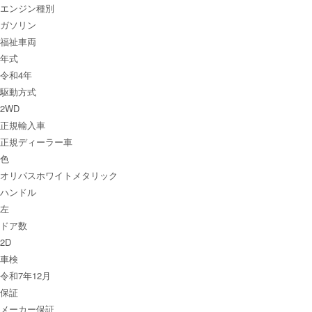
エンジン種別
ガソリン
福祉車両
年式
令和4年
駆動方式
2WD
正規輸入車
正規ディーラー車
色
オリパスホワイトメタリック
ハンドル
左
ドア数
2D
車検
令和7年12月
保証
メーカー保証