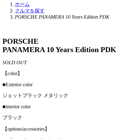
ホーム
クルマを探す
PORSCHE PANAMERA 10 Years Edition PDK
PORSCHE
PANAMERA 10 Years Edition PDK
SOLD OUT
【color】
■Exterior color
ジェットブラック メタリック
■interior color
ブラック
【options/accessories】