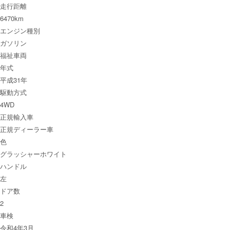
走行距離
6470km
エンジン種別
ガソリン
福祉車両
年式
平成31年
駆動方式
4WD
正規輸入車
正規ディーラー車
色
グラッシャーホワイト
ハンドル
左
ドア数
2
車検
令和4年3月