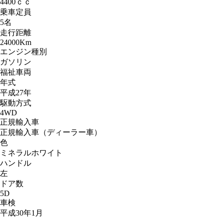
4400ｃｃ
乗車定員
5名
走行距離
24000Km
エンジン種別
ガソリン
福祉車両
年式
平成27年
駆動方式
4WD
正規輸入車
正規輸入車（ディーラー車）
色
ミネラルホワイト
ハンドル
左
ドア数
5D
車検
平成30年1月