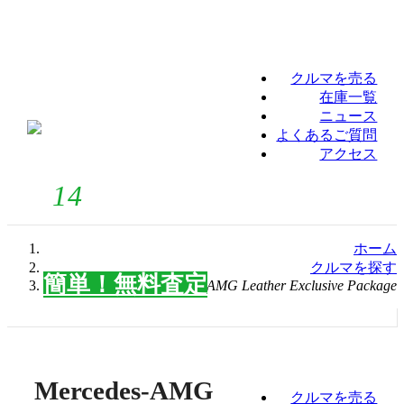
クルマを売る
在庫一覧
ニュース
よくあるご質問
アクセス
14
今週
件契約成立！お車の買い替えは高値買
取・販売のフロントラインにお任せください。
ホーム
クルマを探す
簡単！無料査定
Mercedes-AMGNEW G63 AMG Leather Exclusive Package
0120-08-5517
Mercedes-AMG
クルマを売る