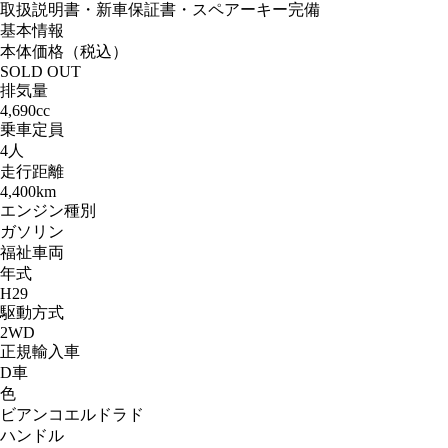
取扱説明書・新車保証書・スペアーキー完備
基本情報
本体価格（税込）
SOLD OUT
排気量
4,690cc
乗車定員
4人
走行距離
4,400km
エンジン種別
ガソリン
福祉車両
年式
H29
駆動方式
2WD
正規輸入車
D車
色
ビアンコエルドラド
ハンドル