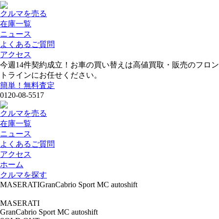
クルマを売る
在庫一覧
ニュース
よくあるご質問
アクセス
今週
14
件契約成立！お車の買い替えは高値買取・販売のフロン
トラインにお任せください。
簡単！無料査定
0120-08-5517
クルマを売る
在庫一覧
ニュース
よくあるご質問
アクセス
ホーム
クルマを探す
MASERATIGranCabrio Sport MC autoshift
MASERATI
GranCabrio Sport MC autoshift